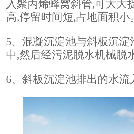
入聚丙烯蜂窝斜管,可大大
高,停留时间短,占地面积小
5、混凝沉淀池与斜板沉淀
中,然后经污泥脱水机械脱
6、斜板沉淀池排出的水流