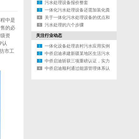
污水处理设备报价整套
一体化污水处理设备还需加装化粪
池吗？
关于一体化污水处理设备的优点和
过程中是
缺点
污水处理的六个步骤
销售的必
二级资
关注行业动态
P认
一体化设备处理农村污水应用实例
潍坊市工
中侨启迪承建新疆某地区生活污水
处理项目捷报
中侨启迪斩获三项重磅认证，实力
再升级
中侨启迪顺利通过能源管理体系认
证